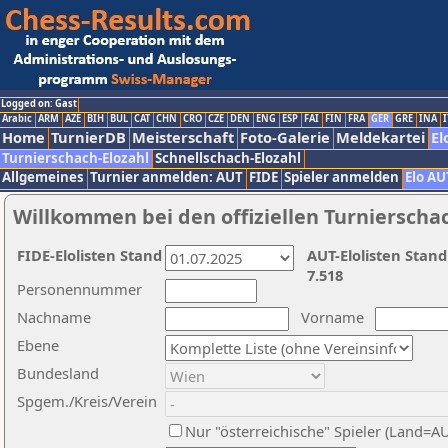
Logged on: Gast
Arabic
ARM
AZE
BIH
BUL
CAT
CHN
CRO
CZE
DEN
ENG
ESP
FAI
FIN
FRA
GER
GRE
INA
I
Home
TurnierDB
Meisterschaft
Foto-Galerie
Meldekartei
El
Turnierschach-Elozahl
Schnellschach-Elozahl
Allgemeines
Turnier anmelden: AUT
FIDE
Spieler anmelden
Elo AU
Willkommen bei den offiziellen Turnierscha
FIDE-Elolisten Stand
AUT-Elolisten Stand
7.518
Personennummer
Nachname
Vorname
Ebene
Bundesland
Spgem./Kreis/Verein
Nur "österreichische" Spieler (Land=A