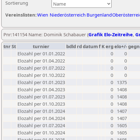
Sortierung
Vereinslisten:
Wien
Niederösterreich
Burgenland
Oberösterrei
Pnr:141154 Name: Dominik Schabauer (
Grafik Elo-Zeitreihe
,
Gr
tnr
St
turnier
bdld
rd
datum
f
K
erg
elo+/-
gegn
Elozahl per 01.01.2022
0
0
Elozahl per 01.04.2022
0
0
Elozahl per 01.07.2022
0
0
Elozahl per 01.10.2022
0
0
Elozahl per 01.01.2023
0
1375
Elozahl per 01.04.2023
0
1408
Elozahl per 01.07.2023
0
1408
Elozahl per 01.10.2023
0
1408
Elozahl per 01.01.2024
0
1407
Elozahl per 01.04.2024
0
1407
Elozahl per 01.07.2024
0
1605
Elozahl per 01.10.2024
0
1605
Elozahl per 01.01.2025
0
1605