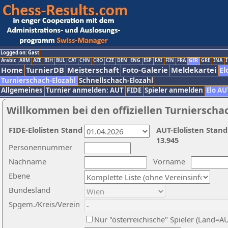
Logged on: Gast
Arabic
ARM
AZE
BIH
BUL
CAT
CHN
CRO
CZE
DEN
ENG
ESP
FAI
FIN
FRA
GER
GRE
INA
I
Home
TurnierDB
Meisterschaft
Foto-Galerie
Meldekartei
El
Turnierschach-Elozahl
Schnellschach-Elozahl
Allgemeines
Turnier anmelden: AUT
FIDE
Spieler anmelden
Elo AU
Willkommen bei den offiziellen Turnierscha
FIDE-Elolisten Stand
AUT-Elolisten Stand
13.945
Personennummer
Nachname
Vorname
Ebene
Bundesland
Spgem./Kreis/Verein
Nur "österreichische" Spieler (Land=A