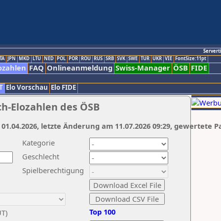
Servert
TA
JPN
MKD
LTU
NED
POL
POR
ROU
RUS
SRB
SVK
SWE
TUR
UKR
VIE
FontSize:11pt
ozahlen
FAQ
Onlineanmeldung
Swiss-Manager
ÖSB
FIDE
T
Elo Vorschau
Elo FIDE
ch-Elozahlen des ÖSB
 01.04.2026, letzte Änderung am 11.07.2026 09:29, gewertete P
Kategorie
Geschlecht
Spielberechtigung
Top 100
UT)