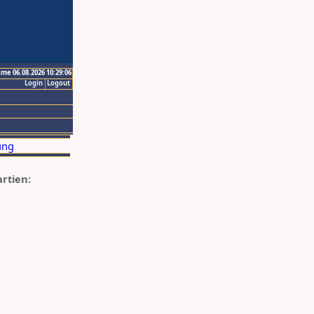
ime 06.08.2026 10:29:06
Login
Logout
artien: