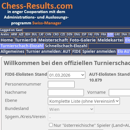
Logged on: Gast
Arabic
ARM
AZE
BIH
BUL
CAT
CHN
CRO
CZE
DEN
ENG
ESP
FAI
FIN
FRA
GER
GRE
INA
I
Home
TurnierDB
Meisterschaft
Foto-Galerie
Meldekartei
El
Turnierschach-Elozahl
Schnellschach-Elozahl
Allgemeines
Turnier anmelden: AUT
FIDE
Spieler anmelden
Elo AU
Willkommen bei den offiziellen Turnierscha
FIDE-Elolisten Stand
AUT-Elolisten Stand
10.879
Personennummer
Nachname
Vorname
Ebene
Bundesland
Spgem./Kreis/Verein
Nur "österreichische" Spieler (Land=A