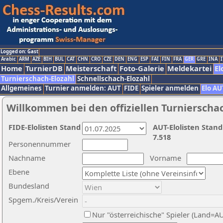
Logged on: Gast
Arabic
ARM
AZE
BIH
BUL
CAT
CHN
CRO
CZE
DEN
ENG
ESP
FAI
FIN
FRA
GER
GRE
INA
I
Home
TurnierDB
Meisterschaft
Foto-Galerie
Meldekartei
El
Turnierschach-Elozahl
Schnellschach-Elozahl
Allgemeines
Turnier anmelden: AUT
FIDE
Spieler anmelden
Elo AU
Willkommen bei den offiziellen Turnierscha
FIDE-Elolisten Stand
AUT-Elolisten Stand
7.518
Personennummer
Nachname
Vorname
Ebene
Bundesland
Spgem./Kreis/Verein
Nur "österreichische" Spieler (Land=A