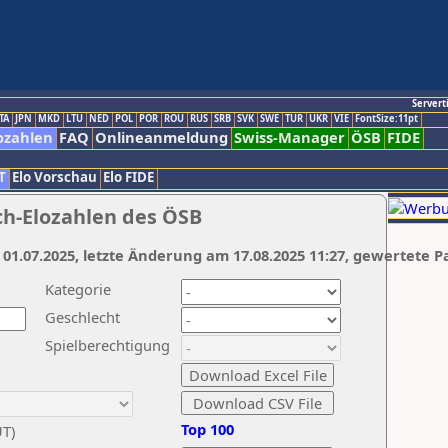
Servert
TA
JPN
MKD
LTU
NED
POL
POR
ROU
RUS
SRB
SVK
SWE
TUR
UKR
VIE
FontSize:11pt
ozahlen
FAQ
Onlineanmeldung
Swiss-Manager
ÖSB
FIDE
T
Elo Vorschau
Elo FIDE
ch-Elozahlen des ÖSB
 01.07.2025, letzte Änderung am 17.08.2025 11:27, gewertete P
Kategorie
Geschlecht
Spielberechtigung
Top 100
UT)