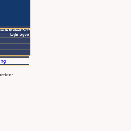
ime 07.08.2026 03:55:02
Login
Logout
artien: