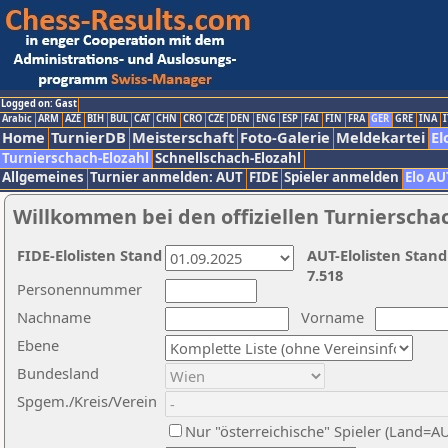
Logged on: Gast
Arabic
ARM
AZE
BIH
BUL
CAT
CHN
CRO
CZE
DEN
ENG
ESP
FAI
FIN
FRA
GER
GRE
INA
I
Home
TurnierDB
Meisterschaft
Foto-Galerie
Meldekartei
El
Turnierschach-Elozahl
Schnellschach-Elozahl
Allgemeines
Turnier anmelden: AUT
FIDE
Spieler anmelden
Elo AU
Willkommen bei den offiziellen Turnierscha
FIDE-Elolisten Stand
AUT-Elolisten Stand
7.518
Personennummer
Nachname
Vorname
Ebene
Bundesland
Spgem./Kreis/Verein
Nur "österreichische" Spieler (Land=A