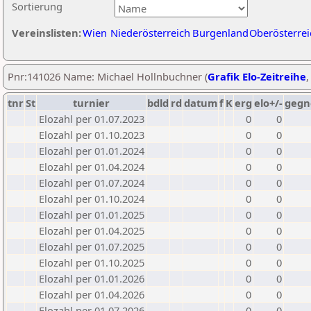
Sortierung
Vereinslisten:
Wien
Niederösterreich
Burgenland
Oberösterrei
Pnr:141026 Name: Michael Hollnbuchner (
Grafik Elo-Zeitreihe
tnr
St
turnier
bdld
rd
datum
f
K
erg
elo+/-
gegn
Elozahl per 01.07.2023
0
0
Elozahl per 01.10.2023
0
0
Elozahl per 01.01.2024
0
0
Elozahl per 01.04.2024
0
0
Elozahl per 01.07.2024
0
0
Elozahl per 01.10.2024
0
0
Elozahl per 01.01.2025
0
0
Elozahl per 01.04.2025
0
0
Elozahl per 01.07.2025
0
0
Elozahl per 01.10.2025
0
0
Elozahl per 01.01.2026
0
0
Elozahl per 01.04.2026
0
0
Elozahl per 01.07.2026
0
0