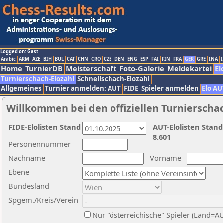
Logged on: Gast
Arabic
ARM
AZE
BIH
BUL
CAT
CHN
CRO
CZE
DEN
ENG
ESP
FAI
FIN
FRA
GER
GRE
INA
I
Home
TurnierDB
Meisterschaft
Foto-Galerie
Meldekartei
El
Turnierschach-Elozahl
Schnellschach-Elozahl
Allgemeines
Turnier anmelden: AUT
FIDE
Spieler anmelden
Elo AU
Willkommen bei den offiziellen Turnierscha
FIDE-Elolisten Stand
AUT-Elolisten Stand
8.601
Personennummer
Nachname
Vorname
Ebene
Bundesland
Spgem./Kreis/Verein
Nur "österreichische" Spieler (Land=A