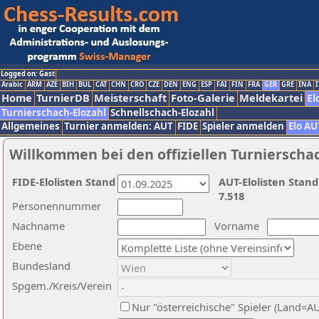
Logged on: Gast
Arabic
ARM
AZE
BIH
BUL
CAT
CHN
CRO
CZE
DEN
ENG
ESP
FAI
FIN
FRA
GER
GRE
INA
I
Home
TurnierDB
Meisterschaft
Foto-Galerie
Meldekartei
El
Turnierschach-Elozahl
Schnellschach-Elozahl
Allgemeines
Turnier anmelden: AUT
FIDE
Spieler anmelden
Elo AU
Willkommen bei den offiziellen Turnierscha
FIDE-Elolisten Stand
AUT-Elolisten Stand
7.518
Personennummer
Nachname
Vorname
Ebene
Bundesland
Spgem./Kreis/Verein
Nur "österreichische" Spieler (Land=A