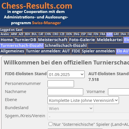
Logged on: Gast
Arabic
ARM
AZE
BIH
BUL
CAT
CHN
CRO
CZE
DEN
ENG
ESP
FAI
FIN
FRA
GER
GRE
INA
I
Home
TurnierDB
Meisterschaft
Foto-Galerie
Meldekartei
El
Turnierschach-Elozahl
Schnellschach-Elozahl
Allgemeines
Turnier anmelden: AUT
FIDE
Spieler anmelden
Elo AU
Willkommen bei den offiziellen Turnierscha
FIDE-Elolisten Stand
AUT-Elolisten Stand
7.518
Personennummer
Nachname
Vorname
Ebene
Bundesland
Spgem./Kreis/Verein
Nur "österreichische" Spieler (Land=A