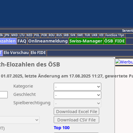
Servert
TA
JPN
MKD
LTU
NED
POL
POR
ROU
RUS
SRB
SVK
SWE
TUR
UKR
VIE
FontSize:11pt
ozahlen
FAQ
Onlineanmeldung
Swiss-Manager
ÖSB
FIDE
T
Elo Vorschau
Elo FIDE
ch-Elozahlen des ÖSB
 01.07.2025, letzte Änderung am 17.08.2025 11:27, gewertete P
Kategorie
Geschlecht
Spielberechtigung
Top 100
UT)