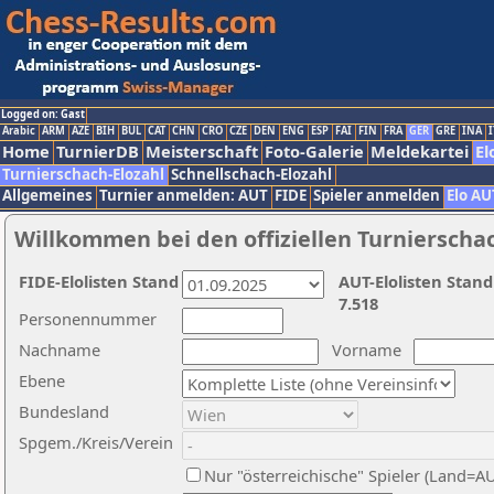
Logged on: Gast
Arabic
ARM
AZE
BIH
BUL
CAT
CHN
CRO
CZE
DEN
ENG
ESP
FAI
FIN
FRA
GER
GRE
INA
I
Home
TurnierDB
Meisterschaft
Foto-Galerie
Meldekartei
El
Turnierschach-Elozahl
Schnellschach-Elozahl
Allgemeines
Turnier anmelden: AUT
FIDE
Spieler anmelden
Elo AU
Willkommen bei den offiziellen Turnierscha
FIDE-Elolisten Stand
AUT-Elolisten Stand
7.518
Personennummer
Nachname
Vorname
Ebene
Bundesland
Spgem./Kreis/Verein
Nur "österreichische" Spieler (Land=A