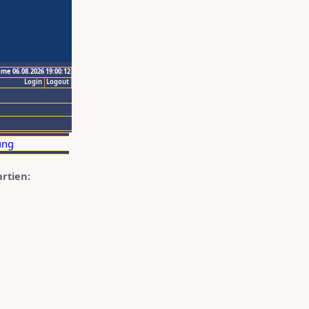
ime 06.08.2026 19:00:12
Login
Logout
artien: