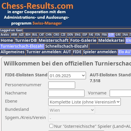
Logged on: Gast
Arabic
ARM
AZE
BIH
BUL
CAT
CHN
CRO
CZE
DEN
ENG
ESP
FAI
FIN
FRA
GER
GRE
INA
I
Home
TurnierDB
Meisterschaft
Foto-Galerie
Meldekartei
El
Turnierschach-Elozahl
Schnellschach-Elozahl
Allgemeines
Turnier anmelden: AUT
FIDE
Spieler anmelden
Elo AU
Willkommen bei den offiziellen Turnierscha
FIDE-Elolisten Stand
AUT-Elolisten Stand
7.518
Personennummer
Nachname
Vorname
Ebene
Bundesland
Spgem./Kreis/Verein
Nur "österreichische" Spieler (Land=A