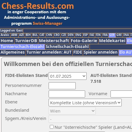
Logged on: Gast
Arabic
ARM
AZE
BIH
BUL
CAT
CHN
CRO
CZE
DEN
ENG
ESP
FAI
FIN
FRA
GER
GRE
INA
I
Home
TurnierDB
Meisterschaft
Foto-Galerie
Meldekartei
El
Turnierschach-Elozahl
Schnellschach-Elozahl
Allgemeines
Turnier anmelden: AUT
FIDE
Spieler anmelden
Elo AU
Willkommen bei den offiziellen Turnierscha
FIDE-Elolisten Stand
AUT-Elolisten Stand
7.518
Personennummer
Nachname
Vorname
Ebene
Bundesland
Spgem./Kreis/Verein
Nur "österreichische" Spieler (Land=A