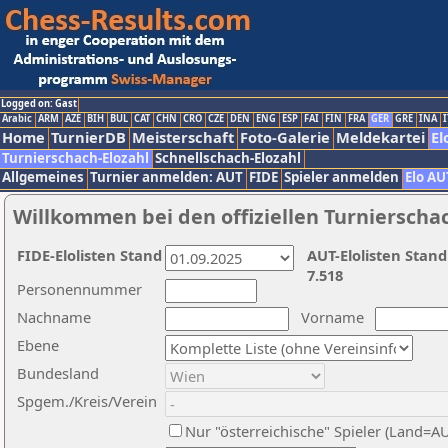
Logged on: Gast
Arabic
ARM
AZE
BIH
BUL
CAT
CHN
CRO
CZE
DEN
ENG
ESP
FAI
FIN
FRA
GER
GRE
INA
I
Home
TurnierDB
Meisterschaft
Foto-Galerie
Meldekartei
El
Turnierschach-Elozahl
Schnellschach-Elozahl
Allgemeines
Turnier anmelden: AUT
FIDE
Spieler anmelden
Elo AU
Willkommen bei den offiziellen Turnierscha
FIDE-Elolisten Stand
AUT-Elolisten Stand
7.518
Personennummer
Nachname
Vorname
Ebene
Bundesland
Spgem./Kreis/Verein
Nur "österreichische" Spieler (Land=A