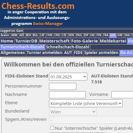
Logged on: Gast
Arabic
ARM
AZE
BIH
BUL
CAT
CHN
CRO
CZE
DEN
ENG
ESP
FAI
FIN
FRA
GER
GRE
INA
I
Home
TurnierDB
Meisterschaft
Foto-Galerie
Meldekartei
El
Turnierschach-Elozahl
Schnellschach-Elozahl
Allgemeines
Turnier anmelden: AUT
FIDE
Spieler anmelden
Elo AU
Willkommen bei den offiziellen Turnierscha
FIDE-Elolisten Stand
AUT-Elolisten Stand
7.518
Personennummer
Nachname
Vorname
Ebene
Bundesland
Spgem./Kreis/Verein
Nur "österreichische" Spieler (Land=A