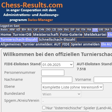
Logged on: Gast
Arabic
ARM
AZE
BIH
BUL
CAT
CHN
CRO
CZE
DEN
ENG
ESP
FAI
FIN
FRA
GER
GRE
INA
I
Home
TurnierDB
Meisterschaft
Foto-Galerie
Meldekartei
El
Turnierschach-Elozahl
Schnellschach-Elozahl
Allgemeines
Turnier anmelden: AUT
FIDE
Spieler anmelden
Elo AU
Willkommen bei den offiziellen Turnierscha
FIDE-Elolisten Stand
AUT-Elolisten Stand
7.518
Personennummer
Nachname
Vorname
Ebene
Bundesland
Spgem./Kreis/Verein
Nur "österreichische" Spieler (Land=A