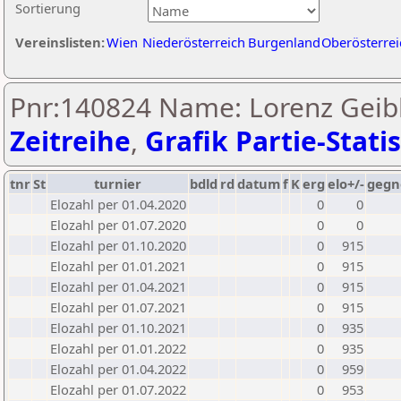
Sortierung
Vereinslisten:
Wien
Niederösterreich
Burgenland
Oberösterrei
Pnr:140824 Name: Lorenz Geibl
Zeitreihe
,
Grafik Partie-Statis
tnr
St
turnier
bdld
rd
datum
f
K
erg
elo+/-
gegn
Elozahl per 01.04.2020
0
0
Elozahl per 01.07.2020
0
0
Elozahl per 01.10.2020
0
915
Elozahl per 01.01.2021
0
915
Elozahl per 01.04.2021
0
915
Elozahl per 01.07.2021
0
915
Elozahl per 01.10.2021
0
935
Elozahl per 01.01.2022
0
935
Elozahl per 01.04.2022
0
959
Elozahl per 01.07.2022
0
953