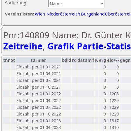
Sortierung
Vereinslisten:
Wien
Niederösterreich
Burgenland
Oberösterrei
Pnr:140809 Name: Dr. Günter K
Zeitreihe
,
Grafik Partie-Statis
tnr
St
turnier
bdld
rd
datum
f
K
erg
elo+/-
gegn
Elozahl per 01.01.2021
0
0
Elozahl per 01.04.2021
0
0
Elozahl per 01.07.2021
0
0
Elozahl per 01.10.2021
0
0
Elozahl per 01.01.2022
0
1203
Elozahl per 01.04.2022
0
1229
Elozahl per 01.07.2022
0
1229
Elozahl per 01.10.2022
0
1229
Elozahl per 01.01.2023
0
1317
Elozahl per 01.04.2023
0
1310