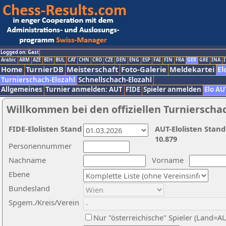
Logged on: Gast
Arabic
ARM
AZE
BIH
BUL
CAT
CHN
CRO
CZE
DEN
ENG
ESP
FAI
FIN
FRA
GER
GRE
INA
I
Home
TurnierDB
Meisterschaft
Foto-Galerie
Meldekartei
El
Turnierschach-Elozahl
Schnellschach-Elozahl
Allgemeines
Turnier anmelden: AUT
FIDE
Spieler anmelden
Elo AU
Willkommen bei den offiziellen Turnierscha
FIDE-Elolisten Stand
AUT-Elolisten Stand
10.879
Personennummer
Nachname
Vorname
Ebene
Bundesland
Spgem./Kreis/Verein
Nur "österreichische" Spieler (Land=A