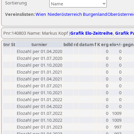
Sortierung
Vereinslisten:
Wien
Niederösterreich
Burgenland
Oberösterrei
Pnr:140803 Name: Markus Kopf (
Grafik Elo-Zeitreihe
,
Grafik Pa
tnr
St
turnier
bdld
rd
datum
f
K
erg
elo+/-
gegn
Elozahl per 01.04.2020
0
0
Elozahl per 01.07.2020
0
0
Elozahl per 01.10.2020
0
0
Elozahl per 01.01.2021
0
0
Elozahl per 01.04.2021
0
0
Elozahl per 01.07.2021
0
0
Elozahl per 01.10.2021
0
0
Elozahl per 01.01.2022
0
0
Elozahl per 01.04.2022
0
0
Elozahl per 01.07.2022
0
1009
Elozahl per 01.10.2022
0
1009
Elozahl per 01.01.2023
0
997
Elozahl per 01.04.2023
0
997