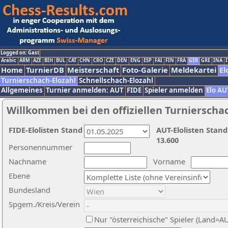
Logged on: Gast
Arabic
ARM
AZE
BIH
BUL
CAT
CHN
CRO
CZE
DEN
ENG
ESP
FAI
FIN
FRA
GER
GRE
INA
I
Home
TurnierDB
Meisterschaft
Foto-Galerie
Meldekartei
El
Turnierschach-Elozahl
Schnellschach-Elozahl
Allgemeines
Turnier anmelden: AUT
FIDE
Spieler anmelden
Elo AU
Willkommen bei den offiziellen Turnierscha
FIDE-Elolisten Stand
AUT-Elolisten Stand
13.600
Personennummer
Nachname
Vorname
Ebene
Bundesland
Spgem./Kreis/Verein
Nur "österreichische" Spieler (Land=A