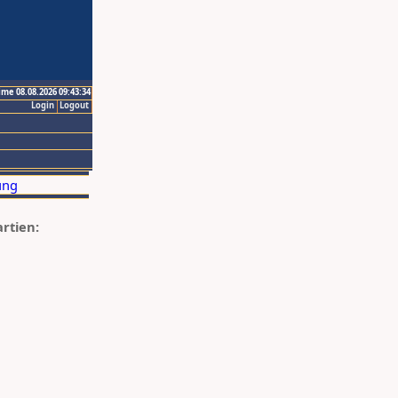
ime 08.08.2026 09:43:34
Login
Logout
artien: