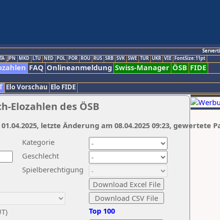
Servert
TA
JPN
MKD
LTU
NED
POL
POR
ROU
RUS
SRB
SVK
SWE
TUR
UKR
VIE
FontSize:11pt
ozahlen
FAQ
Onlineanmeldung
Swiss-Manager
ÖSB
FIDE
T
Elo Vorschau
Elo FIDE
ch-Elozahlen des ÖSB
 01.04.2025, letzte Änderung am 08.04.2025 09:23, gewertete P
Kategorie
Geschlecht
Spielberechtigung
Top 100
UT)