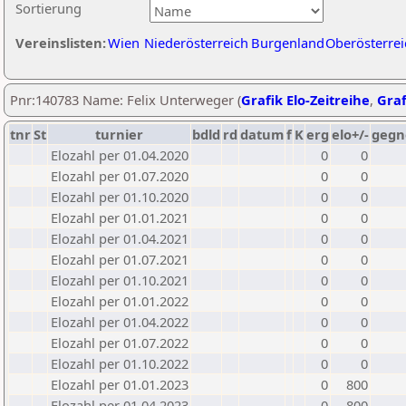
Sortierung
Vereinslisten:
Wien
Niederösterreich
Burgenland
Oberösterrei
Pnr:140783 Name: Felix Unterweger (
Grafik Elo-Zeitreihe
,
Graf
tnr
St
turnier
bdld
rd
datum
f
K
erg
elo+/-
gegn
Elozahl per 01.04.2020
0
0
Elozahl per 01.07.2020
0
0
Elozahl per 01.10.2020
0
0
Elozahl per 01.01.2021
0
0
Elozahl per 01.04.2021
0
0
Elozahl per 01.07.2021
0
0
Elozahl per 01.10.2021
0
0
Elozahl per 01.01.2022
0
0
Elozahl per 01.04.2022
0
0
Elozahl per 01.07.2022
0
0
Elozahl per 01.10.2022
0
0
Elozahl per 01.01.2023
0
800
Elozahl per 01.04.2023
0
800