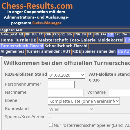
Logged on: Gast
Arabic
ARM
AZE
BIH
BUL
CAT
CHN
CRO
CZE
DEN
ENG
ESP
FAI
FIN
FRA
GER
GRE
INA
I
Home
TurnierDB
Meisterschaft
Foto-Galerie
Meldekartei
El
Turnierschach-Elozahl
Schnellschach-Elozahl
Allgemeines
Turnier anmelden: AUT
FIDE
Spieler anmelden
Elo AU
Willkommen bei den offiziellen Turnierscha
FIDE-Elolisten Stand
AUT-Elolisten Stand
6.936
Personennummer
Nachname
Vorname
Ebene
Bundesland
Spgem./Kreis/Verein
Nur "österreichische" Spieler (Land=A