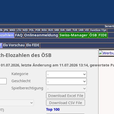
Servert
TA
JPN
MKD
LTU
NED
POL
POR
ROU
RUS
SRB
SVK
SWE
TUR
UKR
VIE
FontSize:11pt
ozahlen
FAQ
Onlineanmeldung
Swiss-Manager
ÖSB
FIDE
T
Elo Vorschau
Elo FIDE
ch-Elozahlen des ÖSB
 01.07.2026, letzte Änderung am 11.07.2026 13:14, gewertete P
Kategorie
Geschlecht
Spielberechtigung
Top 100
UT)