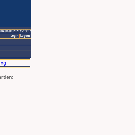
ime 06.08.2026 15:31:07
Login
Logout
artien: