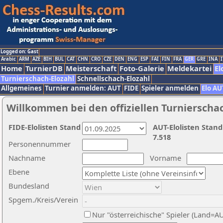
Logged on: Gast
Arabic
ARM
AZE
BIH
BUL
CAT
CHN
CRO
CZE
DEN
ENG
ESP
FAI
FIN
FRA
GER
GRE
INA
I
Home
TurnierDB
Meisterschaft
Foto-Galerie
Meldekartei
El
Turnierschach-Elozahl
Schnellschach-Elozahl
Allgemeines
Turnier anmelden: AUT
FIDE
Spieler anmelden
Elo AU
Willkommen bei den offiziellen Turnierscha
FIDE-Elolisten Stand
AUT-Elolisten Stand
7.518
Personennummer
Nachname
Vorname
Ebene
Bundesland
Spgem./Kreis/Verein
Nur "österreichische" Spieler (Land=A