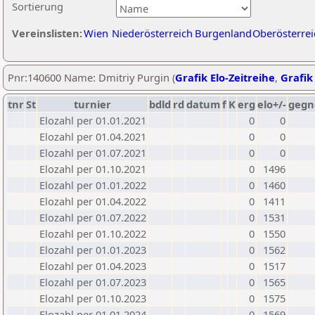
Sortierung
Vereinslisten:
Wien
Niederösterreich
Burgenland
Oberösterrei
Pnr:140600 Name: Dmitriy Purgin (
Grafik Elo-Zeitreihe
,
Grafik 
tnr
St
turnier
bdld
rd
datum
f
K
erg
elo+/-
gegn
Elozahl per 01.01.2021
0
0
Elozahl per 01.04.2021
0
0
Elozahl per 01.07.2021
0
0
Elozahl per 01.10.2021
0
1496
Elozahl per 01.01.2022
0
1460
Elozahl per 01.04.2022
0
1411
Elozahl per 01.07.2022
0
1531
Elozahl per 01.10.2022
0
1550
Elozahl per 01.01.2023
0
1562
Elozahl per 01.04.2023
0
1517
Elozahl per 01.07.2023
0
1565
Elozahl per 01.10.2023
0
1575
Elozahl per 01.01.2024
0
1569