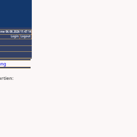
ime 06.08.2026 11:47:14
Login
Logout
artien: