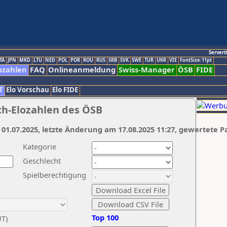
Servert
TA
JPN
MKD
LTU
NED
POL
POR
ROU
RUS
SRB
SVK
SWE
TUR
UKR
VIE
FontSize:11pt
ozahlen
FAQ
Onlineanmeldung
Swiss-Manager
ÖSB
FIDE
T
Elo Vorschau
Elo FIDE
ch-Elozahlen des ÖSB
 01.07.2025, letzte Änderung am 17.08.2025 11:27, gewertete P
Kategorie
Geschlecht
Spielberechtigung
Top 100
UT)