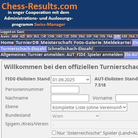
Logged on: Gast
Arabic
ARM
AZE
BIH
BUL
CAT
CHN
CRO
CZE
DEN
ENG
ESP
FAI
FIN
FRA
GER
GRE
INA
I
Home
TurnierDB
Meisterschaft
Foto-Galerie
Meldekartei
El
Turnierschach-Elozahl
Schnellschach-Elozahl
Allgemeines
Turnier anmelden: AUT
FIDE
Spieler anmelden
Elo AU
Willkommen bei den offiziellen Turnierscha
FIDE-Elolisten Stand
AUT-Elolisten Stand
7.518
Personennummer
Nachname
Vorname
Ebene
Bundesland
Spgem./Kreis/Verein
Nur "österreichische" Spieler (Land=A