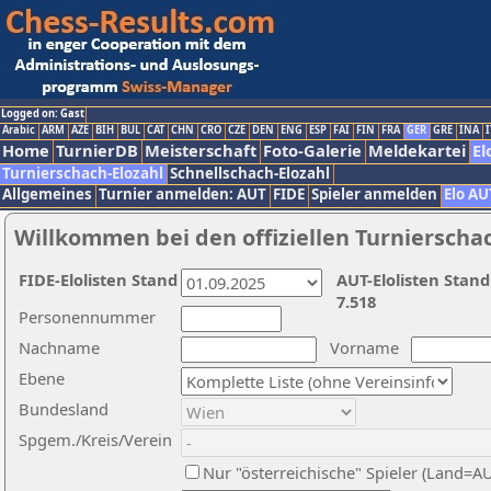
Logged on: Gast
Arabic
ARM
AZE
BIH
BUL
CAT
CHN
CRO
CZE
DEN
ENG
ESP
FAI
FIN
FRA
GER
GRE
INA
I
Home
TurnierDB
Meisterschaft
Foto-Galerie
Meldekartei
El
Turnierschach-Elozahl
Schnellschach-Elozahl
Allgemeines
Turnier anmelden: AUT
FIDE
Spieler anmelden
Elo AU
Willkommen bei den offiziellen Turnierscha
FIDE-Elolisten Stand
AUT-Elolisten Stand
7.518
Personennummer
Nachname
Vorname
Ebene
Bundesland
Spgem./Kreis/Verein
Nur "österreichische" Spieler (Land=A