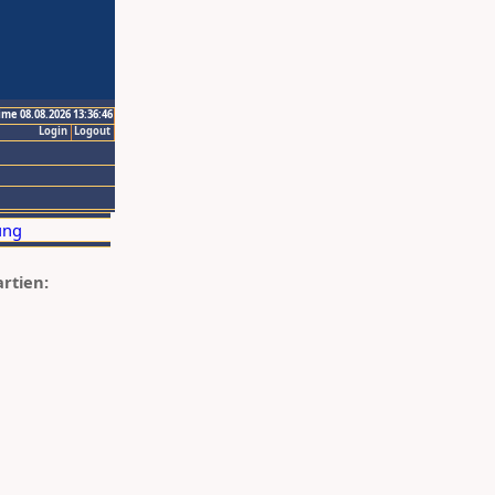
ime 08.08.2026 13:36:46
Login
Logout
artien: