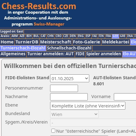
Logged on: Gast
Arabic
ARM
AZE
BIH
BUL
CAT
CHN
CRO
CZE
DEN
ENG
ESP
FAI
FIN
FRA
GER
GRE
INA
I
Home
TurnierDB
Meisterschaft
Foto-Galerie
Meldekartei
El
Turnierschach-Elozahl
Schnellschach-Elozahl
Allgemeines
Turnier anmelden: AUT
FIDE
Spieler anmelden
Elo AU
Willkommen bei den offiziellen Turnierscha
FIDE-Elolisten Stand
AUT-Elolisten Stand
8.601
Personennummer
Nachname
Vorname
Ebene
Bundesland
Spgem./Kreis/Verein
Nur "österreichische" Spieler (Land=A