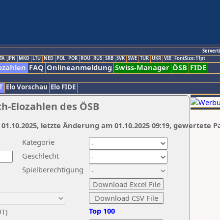
Servert
TA
JPN
MKD
LTU
NED
POL
POR
ROU
RUS
SRB
SVK
SWE
TUR
UKR
VIE
FontSize:11pt
ozahlen
FAQ
Onlineanmeldung
Swiss-Manager
ÖSB
FIDE
T
Elo Vorschau
Elo FIDE
ch-Elozahlen des ÖSB
 01.10.2025, letzte Änderung am 01.10.2025 09:19, gewertete P
Kategorie
Geschlecht
Spielberechtigung
Top 100
UT)