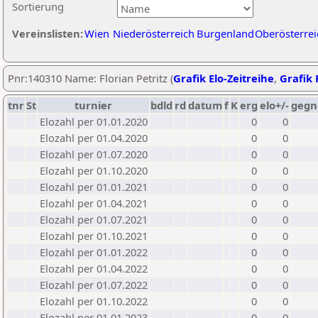
Sortierung
Vereinslisten:
Wien
Niederösterreich
Burgenland
Oberösterrei
Pnr:140310 Name: Florian Petritz (
Grafik Elo-Zeitreihe
,
Grafik 
tnr
St
turnier
bdld
rd
datum
f
K
erg
elo+/-
gegn
Elozahl per 01.01.2020
0
0
Elozahl per 01.04.2020
0
0
Elozahl per 01.07.2020
0
0
Elozahl per 01.10.2020
0
0
Elozahl per 01.01.2021
0
0
Elozahl per 01.04.2021
0
0
Elozahl per 01.07.2021
0
0
Elozahl per 01.10.2021
0
0
Elozahl per 01.01.2022
0
0
Elozahl per 01.04.2022
0
0
Elozahl per 01.07.2022
0
0
Elozahl per 01.10.2022
0
0
Elozahl per 01.01.2023
0
0