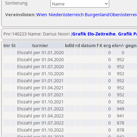
Sortierung
Vereinslisten:
Wien
Niederösterreich
Burgenland
Oberösterrei
Pnr:140223 Name: Darius Noori (
Grafik Elo-Zeitreihe
,
Grafik Pa
tnr
St
turnier
bdld
rd
datum
f
K
erg
elo+/-
gegn
Elozahl per 01.01.2020
0
0
Elozahl per 01.04.2020
0
952
Elozahl per 01.07.2020
0
952
Elozahl per 01.10.2020
0
952
Elozahl per 01.01.2021
0
952
Elozahl per 01.04.2021
0
952
Elozahl per 01.07.2021
0
952
Elozahl per 01.10.2021
0
952
Elozahl per 01.01.2022
0
949
Elozahl per 01.04.2022
0
941
Elozahl per 01.07.2022
0
878
Elozahl per 01.10.2022
0
878
Elozahl per 01.01.2023
0
942