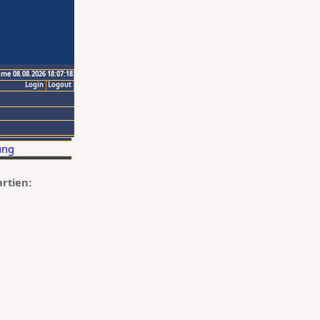
ime 08.08.2026 18:07:18
Login
Logout
artien: