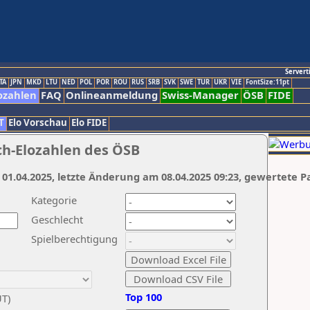
Servert
TA
JPN
MKD
LTU
NED
POL
POR
ROU
RUS
SRB
SVK
SWE
TUR
UKR
VIE
FontSize:11pt
ozahlen
FAQ
Onlineanmeldung
Swiss-Manager
ÖSB
FIDE
T
Elo Vorschau
Elo FIDE
ch-Elozahlen des ÖSB
 01.04.2025, letzte Änderung am 08.04.2025 09:23, gewertete P
Kategorie
Geschlecht
Spielberechtigung
Top 100
UT)