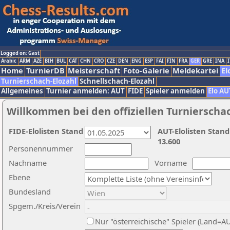
Logged on: Gast
Arabic
ARM
AZE
BIH
BUL
CAT
CHN
CRO
CZE
DEN
ENG
ESP
FAI
FIN
FRA
GER
GRE
INA
I
Home
TurnierDB
Meisterschaft
Foto-Galerie
Meldekartei
El
Turnierschach-Elozahl
Schnellschach-Elozahl
Allgemeines
Turnier anmelden: AUT
FIDE
Spieler anmelden
Elo AU
Willkommen bei den offiziellen Turnierscha
FIDE-Elolisten Stand
AUT-Elolisten Stand
13.600
Personennummer
Nachname
Vorname
Ebene
Bundesland
Spgem./Kreis/Verein
Nur "österreichische" Spieler (Land=A