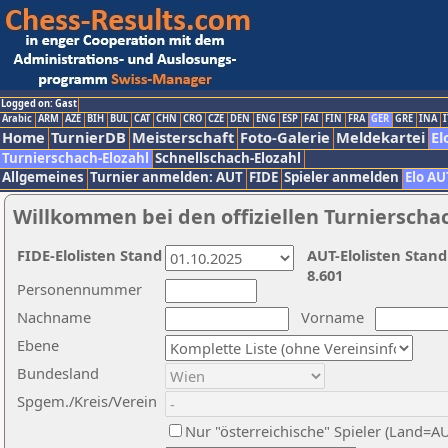
Logged on: Gast
Arabic
ARM
AZE
BIH
BUL
CAT
CHN
CRO
CZE
DEN
ENG
ESP
FAI
FIN
FRA
GER
GRE
INA
I
Home
TurnierDB
Meisterschaft
Foto-Galerie
Meldekartei
El
Turnierschach-Elozahl
Schnellschach-Elozahl
Allgemeines
Turnier anmelden: AUT
FIDE
Spieler anmelden
Elo AU
Willkommen bei den offiziellen Turnierscha
FIDE-Elolisten Stand
AUT-Elolisten Stand
8.601
Personennummer
Nachname
Vorname
Ebene
Bundesland
Spgem./Kreis/Verein
Nur "österreichische" Spieler (Land=A