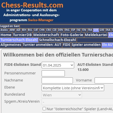
Logged on: Gast
Arabic
ARM
AZE
BIH
BUL
CAT
CHN
CRO
CZE
DEN
ENG
ESP
FAI
FIN
FRA
GER
GRE
INA
I
Home
TurnierDB
Meisterschaft
Foto-Galerie
Meldekartei
El
Turnierschach-Elozahl
Schnellschach-Elozahl
Allgemeines
Turnier anmelden: AUT
FIDE
Spieler anmelden
Elo AU
Willkommen bei den offiziellen Turnierscha
FIDE-Elolisten Stand
AUT-Elolisten Stand
13.600
Personennummer
Nachname
Vorname
Ebene
Bundesland
Spgem./Kreis/Verein
Nur "österreichische" Spieler (Land=A