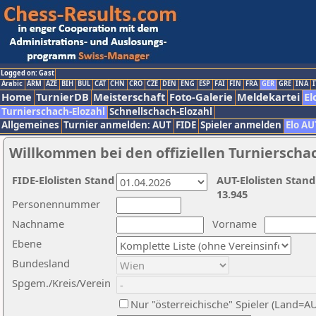
Logged on: Gast
Arabic
ARM
AZE
BIH
BUL
CAT
CHN
CRO
CZE
DEN
ENG
ESP
FAI
FIN
FRA
GER
GRE
INA
I
Home
TurnierDB
Meisterschaft
Foto-Galerie
Meldekartei
El
Turnierschach-Elozahl
Schnellschach-Elozahl
Allgemeines
Turnier anmelden: AUT
FIDE
Spieler anmelden
Elo AU
Willkommen bei den offiziellen Turnierscha
FIDE-Elolisten Stand
AUT-Elolisten Stand
13.945
Personennummer
Nachname
Vorname
Ebene
Bundesland
Spgem./Kreis/Verein
Nur "österreichische" Spieler (Land=A