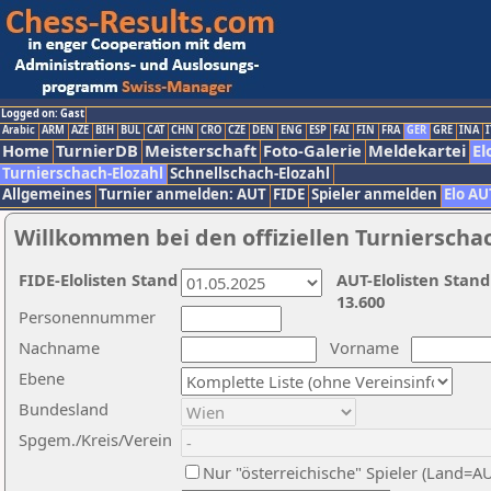
Logged on: Gast
Arabic
ARM
AZE
BIH
BUL
CAT
CHN
CRO
CZE
DEN
ENG
ESP
FAI
FIN
FRA
GER
GRE
INA
I
Home
TurnierDB
Meisterschaft
Foto-Galerie
Meldekartei
El
Turnierschach-Elozahl
Schnellschach-Elozahl
Allgemeines
Turnier anmelden: AUT
FIDE
Spieler anmelden
Elo AU
Willkommen bei den offiziellen Turnierscha
FIDE-Elolisten Stand
AUT-Elolisten Stand
13.600
Personennummer
Nachname
Vorname
Ebene
Bundesland
Spgem./Kreis/Verein
Nur "österreichische" Spieler (Land=A