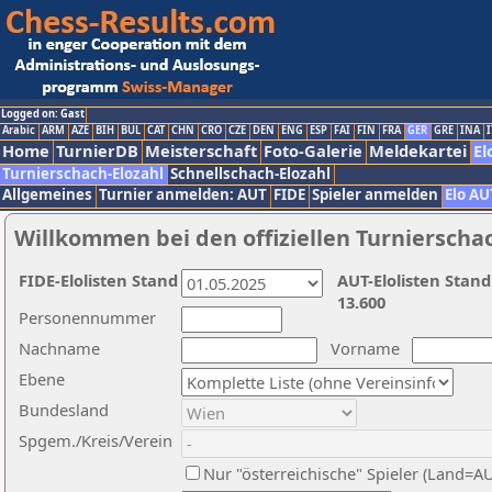
Logged on: Gast
Arabic
ARM
AZE
BIH
BUL
CAT
CHN
CRO
CZE
DEN
ENG
ESP
FAI
FIN
FRA
GER
GRE
INA
I
Home
TurnierDB
Meisterschaft
Foto-Galerie
Meldekartei
El
Turnierschach-Elozahl
Schnellschach-Elozahl
Allgemeines
Turnier anmelden: AUT
FIDE
Spieler anmelden
Elo AU
Willkommen bei den offiziellen Turnierscha
FIDE-Elolisten Stand
AUT-Elolisten Stand
13.600
Personennummer
Nachname
Vorname
Ebene
Bundesland
Spgem./Kreis/Verein
Nur "österreichische" Spieler (Land=A