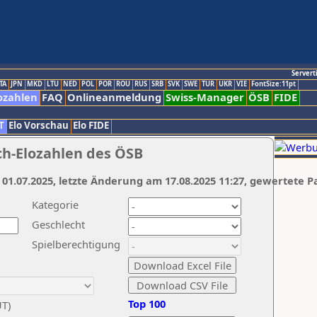
Servert
TA
JPN
MKD
LTU
NED
POL
POR
ROU
RUS
SRB
SVK
SWE
TUR
UKR
VIE
FontSize:11pt
ozahlen
FAQ
Onlineanmeldung
Swiss-Manager
ÖSB
FIDE
T
Elo Vorschau
Elo FIDE
ch-Elozahlen des ÖSB
 01.07.2025, letzte Änderung am 17.08.2025 11:27, gewertete P
Kategorie
Geschlecht
Spielberechtigung
Top 100
UT)