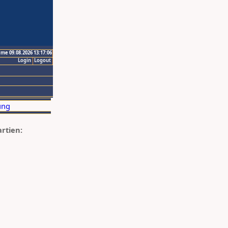
ime 09.08.2026 13:17:06
Login
Logout
artien: