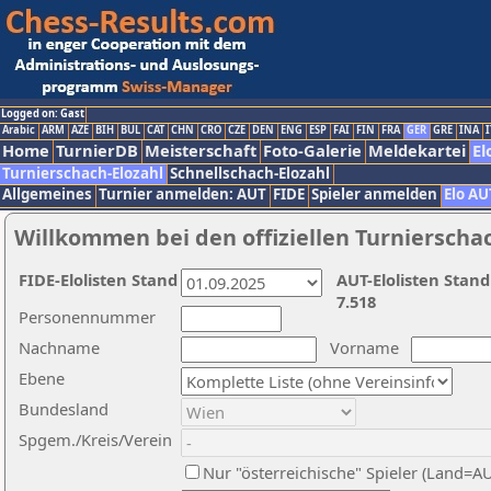
Logged on: Gast
Arabic
ARM
AZE
BIH
BUL
CAT
CHN
CRO
CZE
DEN
ENG
ESP
FAI
FIN
FRA
GER
GRE
INA
I
Home
TurnierDB
Meisterschaft
Foto-Galerie
Meldekartei
El
Turnierschach-Elozahl
Schnellschach-Elozahl
Allgemeines
Turnier anmelden: AUT
FIDE
Spieler anmelden
Elo AU
Willkommen bei den offiziellen Turnierscha
FIDE-Elolisten Stand
AUT-Elolisten Stand
7.518
Personennummer
Nachname
Vorname
Ebene
Bundesland
Spgem./Kreis/Verein
Nur "österreichische" Spieler (Land=A