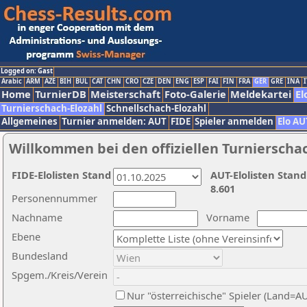
Logged on: Gast
Arabic
ARM
AZE
BIH
BUL
CAT
CHN
CRO
CZE
DEN
ENG
ESP
FAI
FIN
FRA
GER
GRE
INA
I
Home
TurnierDB
Meisterschaft
Foto-Galerie
Meldekartei
El
Turnierschach-Elozahl
Schnellschach-Elozahl
Allgemeines
Turnier anmelden: AUT
FIDE
Spieler anmelden
Elo AU
Willkommen bei den offiziellen Turnierscha
FIDE-Elolisten Stand
AUT-Elolisten Stand
8.601
Personennummer
Nachname
Vorname
Ebene
Bundesland
Spgem./Kreis/Verein
Nur "österreichische" Spieler (Land=A