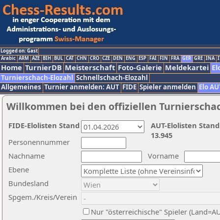
Logged on: Gast
Arabic
ARM
AZE
BIH
BUL
CAT
CHN
CRO
CZE
DEN
ENG
ESP
FAI
FIN
FRA
GER
GRE
INA
I
Home
TurnierDB
Meisterschaft
Foto-Galerie
Meldekartei
El
Turnierschach-Elozahl
Schnellschach-Elozahl
Allgemeines
Turnier anmelden: AUT
FIDE
Spieler anmelden
Elo AU
Willkommen bei den offiziellen Turnierscha
FIDE-Elolisten Stand
AUT-Elolisten Stand
13.945
Personennummer
Nachname
Vorname
Ebene
Bundesland
Spgem./Kreis/Verein
Nur "österreichische" Spieler (Land=A