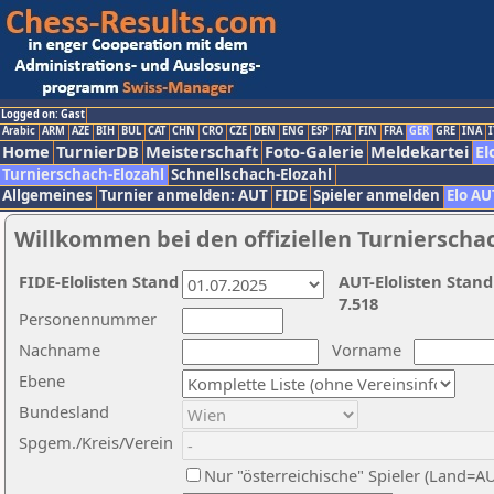
Logged on: Gast
Arabic
ARM
AZE
BIH
BUL
CAT
CHN
CRO
CZE
DEN
ENG
ESP
FAI
FIN
FRA
GER
GRE
INA
I
Home
TurnierDB
Meisterschaft
Foto-Galerie
Meldekartei
El
Turnierschach-Elozahl
Schnellschach-Elozahl
Allgemeines
Turnier anmelden: AUT
FIDE
Spieler anmelden
Elo AU
Willkommen bei den offiziellen Turnierscha
FIDE-Elolisten Stand
AUT-Elolisten Stand
7.518
Personennummer
Nachname
Vorname
Ebene
Bundesland
Spgem./Kreis/Verein
Nur "österreichische" Spieler (Land=A