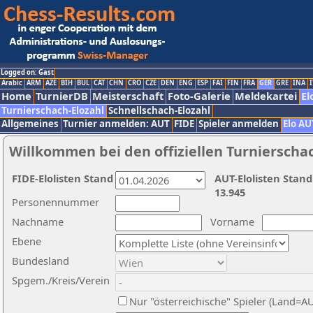
Logged on: Gast
Arabic
ARM
AZE
BIH
BUL
CAT
CHN
CRO
CZE
DEN
ENG
ESP
FAI
FIN
FRA
GER
GRE
INA
I
Home
TurnierDB
Meisterschaft
Foto-Galerie
Meldekartei
El
Turnierschach-Elozahl
Schnellschach-Elozahl
Allgemeines
Turnier anmelden: AUT
FIDE
Spieler anmelden
Elo AU
Willkommen bei den offiziellen Turnierscha
FIDE-Elolisten Stand
AUT-Elolisten Stand
13.945
Personennummer
Nachname
Vorname
Ebene
Bundesland
Spgem./Kreis/Verein
Nur "österreichische" Spieler (Land=A