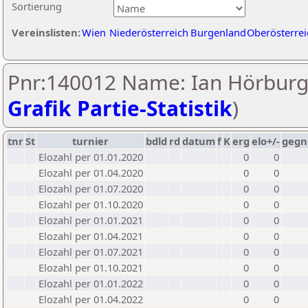
Sortierung
Vereinslisten:
Wien
Niederösterreich
Burgenland
Oberösterrei
Pnr:140012 Name: Ian Hörburg
Grafik Partie-Statistik
)
tnr
St
turnier
bdld
rd
datum
f
K
erg
elo+/-
gegn
Elozahl per 01.01.2020
0
0
Elozahl per 01.04.2020
0
0
Elozahl per 01.07.2020
0
0
Elozahl per 01.10.2020
0
0
Elozahl per 01.01.2021
0
0
Elozahl per 01.04.2021
0
0
Elozahl per 01.07.2021
0
0
Elozahl per 01.10.2021
0
0
Elozahl per 01.01.2022
0
0
Elozahl per 01.04.2022
0
0