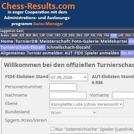
Logged on: Gast
Arabic
ARM
AZE
BIH
BUL
CAT
CHN
CRO
CZE
DEN
ENG
ESP
FAI
FIN
FRA
GER
GRE
INA
I
Home
TurnierDB
Meisterschaft
Foto-Galerie
Meldekartei
El
Turnierschach-Elozahl
Schnellschach-Elozahl
Allgemeines
Turnier anmelden: AUT
FIDE
Spieler anmelden
Elo AU
Willkommen bei den offiziellen Turnierscha
FIDE-Elolisten Stand
AUT-Elolisten Stand
6.936
Personennummer
Nachname
Vorname
Ebene
Bundesland
Spgem./Kreis/Verein
Nur "österreichische" Spieler (Land=A