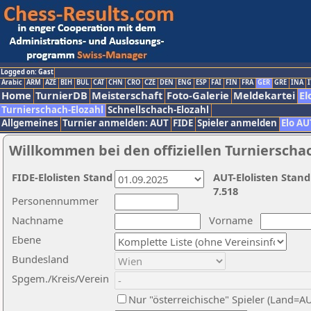
Logged on: Gast
Arabic
ARM
AZE
BIH
BUL
CAT
CHN
CRO
CZE
DEN
ENG
ESP
FAI
FIN
FRA
GER
GRE
INA
I
Home
TurnierDB
Meisterschaft
Foto-Galerie
Meldekartei
El
Turnierschach-Elozahl
Schnellschach-Elozahl
Allgemeines
Turnier anmelden: AUT
FIDE
Spieler anmelden
Elo AU
Willkommen bei den offiziellen Turnierscha
FIDE-Elolisten Stand
AUT-Elolisten Stand
7.518
Personennummer
Nachname
Vorname
Ebene
Bundesland
Spgem./Kreis/Verein
Nur "österreichische" Spieler (Land=A