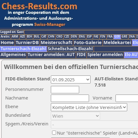
Logged on: Gast
Arabic
ARM
AZE
BIH
BUL
CAT
CHN
CRO
CZE
DEN
ENG
ESP
FAI
FIN
FRA
GER
GRE
INA
I
Home
TurnierDB
Meisterschaft
Foto-Galerie
Meldekartei
El
Turnierschach-Elozahl
Schnellschach-Elozahl
Allgemeines
Turnier anmelden: AUT
FIDE
Spieler anmelden
Elo AU
Willkommen bei den offiziellen Turnierscha
FIDE-Elolisten Stand
AUT-Elolisten Stand
7.518
Personennummer
Nachname
Vorname
Ebene
Bundesland
Spgem./Kreis/Verein
Nur "österreichische" Spieler (Land=A