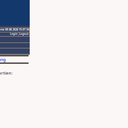
ime 09.08.2026 15:07:34
Login
Logout
artien: