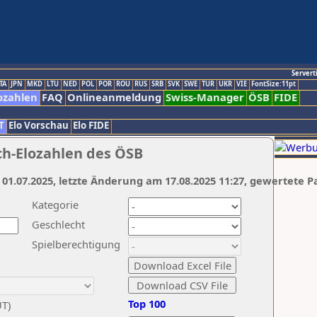
Servert
TA
JPN
MKD
LTU
NED
POL
POR
ROU
RUS
SRB
SVK
SWE
TUR
UKR
VIE
FontSize:11pt
ozahlen
FAQ
Onlineanmeldung
Swiss-Manager
ÖSB
FIDE
T
Elo Vorschau
Elo FIDE
ch-Elozahlen des ÖSB
 01.07.2025, letzte Änderung am 17.08.2025 11:27, gewertete P
Kategorie
Geschlecht
Spielberechtigung
Top 100
UT)