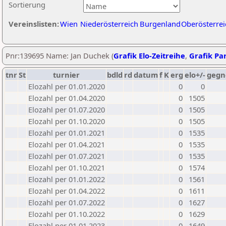
Sortierung
Vereinslisten:
Wien
Niederösterreich
Burgenland
Oberösterrei
Pnr:139695 Name: Jan Duchek (
Grafik Elo-Zeitreihe
,
Grafik Par
tnr
St
turnier
bdld
rd
datum
f
K
erg
elo+/-
gegn
Elozahl per 01.01.2020
0
0
Elozahl per 01.04.2020
0
1505
Elozahl per 01.07.2020
0
1505
Elozahl per 01.10.2020
0
1505
Elozahl per 01.01.2021
0
1535
Elozahl per 01.04.2021
0
1535
Elozahl per 01.07.2021
0
1535
Elozahl per 01.10.2021
0
1574
Elozahl per 01.01.2022
0
1561
Elozahl per 01.04.2022
0
1611
Elozahl per 01.07.2022
0
1627
Elozahl per 01.10.2022
0
1629
Elozahl per 01.01.2023
0
1649