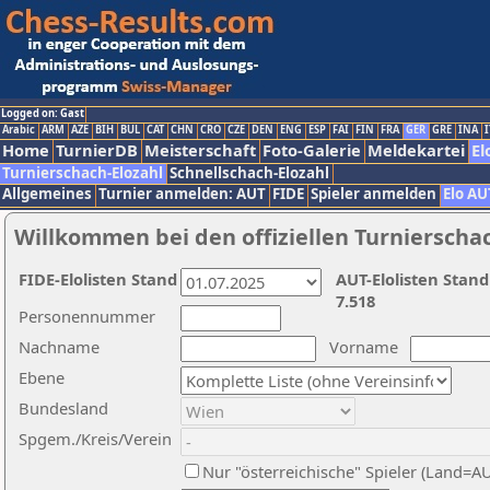
Logged on: Gast
Arabic
ARM
AZE
BIH
BUL
CAT
CHN
CRO
CZE
DEN
ENG
ESP
FAI
FIN
FRA
GER
GRE
INA
I
Home
TurnierDB
Meisterschaft
Foto-Galerie
Meldekartei
El
Turnierschach-Elozahl
Schnellschach-Elozahl
Allgemeines
Turnier anmelden: AUT
FIDE
Spieler anmelden
Elo AU
Willkommen bei den offiziellen Turnierscha
FIDE-Elolisten Stand
AUT-Elolisten Stand
7.518
Personennummer
Nachname
Vorname
Ebene
Bundesland
Spgem./Kreis/Verein
Nur "österreichische" Spieler (Land=A