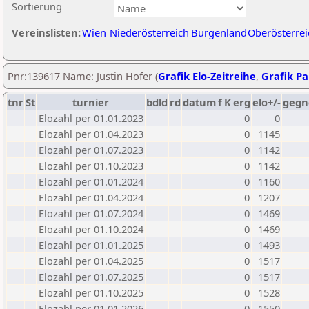
Sortierung
Vereinslisten:
Wien
Niederösterreich
Burgenland
Oberösterrei
Pnr:139617 Name: Justin Hofer (
Grafik Elo-Zeitreihe
,
Grafik Par
tnr
St
turnier
bdld
rd
datum
f
K
erg
elo+/-
gegn
Elozahl per 01.01.2023
0
0
Elozahl per 01.04.2023
0
1145
Elozahl per 01.07.2023
0
1142
Elozahl per 01.10.2023
0
1142
Elozahl per 01.01.2024
0
1160
Elozahl per 01.04.2024
0
1207
Elozahl per 01.07.2024
0
1469
Elozahl per 01.10.2024
0
1469
Elozahl per 01.01.2025
0
1493
Elozahl per 01.04.2025
0
1517
Elozahl per 01.07.2025
0
1517
Elozahl per 01.10.2025
0
1528
Elozahl per 01.01.2026
0
1550