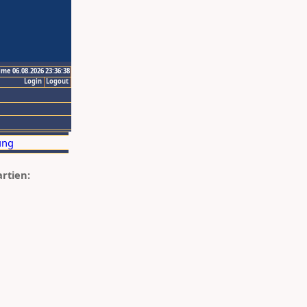
ime 06.08.2026 23:36:38
Login
Logout
artien: