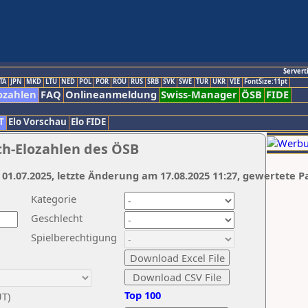
Servert
TA
JPN
MKD
LTU
NED
POL
POR
ROU
RUS
SRB
SVK
SWE
TUR
UKR
VIE
FontSize:11pt
ozahlen
FAQ
Onlineanmeldung
Swiss-Manager
ÖSB
FIDE
T
Elo Vorschau
Elo FIDE
ch-Elozahlen des ÖSB
 01.07.2025, letzte Änderung am 17.08.2025 11:27, gewertete P
Kategorie
Geschlecht
Spielberechtigung
Top 100
UT)