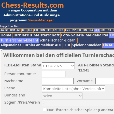
Logged on: Gast
Arabic
ARM
AZE
BIH
BUL
CAT
CHN
CRO
CZE
DEN
ENG
ESP
FAI
FIN
FRA
GER
GRE
INA
I
Home
TurnierDB
Meisterschaft
Foto-Galerie
Meldekartei
El
Turnierschach-Elozahl
Schnellschach-Elozahl
Allgemeines
Turnier anmelden: AUT
FIDE
Spieler anmelden
Elo AU
Willkommen bei den offiziellen Turnierscha
FIDE-Elolisten Stand
AUT-Elolisten Stand
13.945
Personennummer
Nachname
Vorname
Ebene
Bundesland
Spgem./Kreis/Verein
Nur "österreichische" Spieler (Land=A