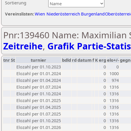
Sortierung
Vereinslisten:
Wien
Niederösterreich
Burgenland
Oberösterrei
Pnr:139460 Name: Maximilian 
Zeitreihe
,
Grafik Partie-Statis
tnr
St
turnier
bdld
rd
datum
f
K
erg
elo+/-
gegn
Elozahl per 01.10.2023
0
0
Elozahl per 01.01.2024
0
1000
Elozahl per 01.04.2024
0
974
Elozahl per 01.07.2024
0
1316
Elozahl per 01.10.2024
0
1316
Elozahl per 01.01.2025
0
1316
Elozahl per 01.04.2025
0
1316
Elozahl per 01.07.2025
0
1316
Elozahl per 01.10.2025
0
1316
Elozahl per 01.01.2026
0
1316