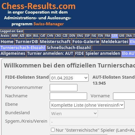
Logged on: Gast
Arabic
ARM
AZE
BIH
BUL
CAT
CHN
CRO
CZE
DEN
ENG
ESP
FAI
FIN
FRA
GER
GRE
INA
I
Home
TurnierDB
Meisterschaft
Foto-Galerie
Meldekartei
El
Turnierschach-Elozahl
Schnellschach-Elozahl
Allgemeines
Turnier anmelden: AUT
FIDE
Spieler anmelden
Elo AU
Willkommen bei den offiziellen Turnierscha
FIDE-Elolisten Stand
AUT-Elolisten Stand
13.945
Personennummer
Nachname
Vorname
Ebene
Bundesland
Spgem./Kreis/Verein
Nur "österreichische" Spieler (Land=A