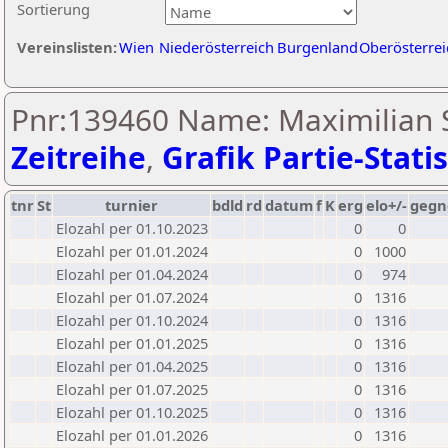
Sortierung
Vereinslisten:
Wien
Niederösterreich
Burgenland
Oberösterrei
Pnr:139460 Name: Maximilian 
Zeitreihe
,
Grafik Partie-Statis
tnr
St
turnier
bdld
rd
datum
f
K
erg
elo+/-
gegn
Elozahl per 01.10.2023
0
0
Elozahl per 01.01.2024
0
1000
Elozahl per 01.04.2024
0
974
Elozahl per 01.07.2024
0
1316
Elozahl per 01.10.2024
0
1316
Elozahl per 01.01.2025
0
1316
Elozahl per 01.04.2025
0
1316
Elozahl per 01.07.2025
0
1316
Elozahl per 01.10.2025
0
1316
Elozahl per 01.01.2026
0
1316