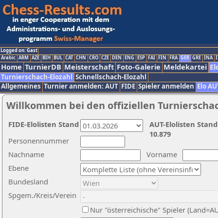
Logged on: Gast
Arabic
ARM
AZE
BIH
BUL
CAT
CHN
CRO
CZE
DEN
ENG
ESP
FAI
FIN
FRA
GER
GRE
INA
I
Home
TurnierDB
Meisterschaft
Foto-Galerie
Meldekartei
El
Turnierschach-Elozahl
Schnellschach-Elozahl
Allgemeines
Turnier anmelden: AUT
FIDE
Spieler anmelden
Elo AU
Willkommen bei den offiziellen Turnierscha
FIDE-Elolisten Stand
AUT-Elolisten Stand
10.879
Personennummer
Nachname
Vorname
Ebene
Bundesland
Spgem./Kreis/Verein
Nur "österreichische" Spieler (Land=A