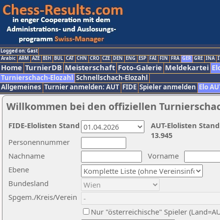
Logged on: Gast
Arabic
ARM
AZE
BIH
BUL
CAT
CHN
CRO
CZE
DEN
ENG
ESP
FAI
FIN
FRA
GER
GRE
INA
I
Home
TurnierDB
Meisterschaft
Foto-Galerie
Meldekartei
El
Turnierschach-Elozahl
Schnellschach-Elozahl
Allgemeines
Turnier anmelden: AUT
FIDE
Spieler anmelden
Elo AU
Willkommen bei den offiziellen Turnierscha
FIDE-Elolisten Stand
AUT-Elolisten Stand
13.945
Personennummer
Nachname
Vorname
Ebene
Bundesland
Spgem./Kreis/Verein
Nur "österreichische" Spieler (Land=A