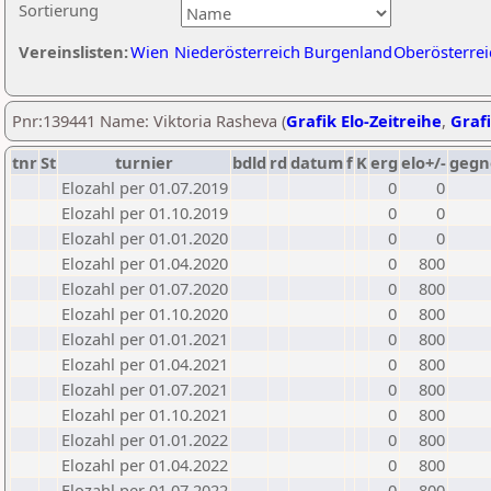
Sortierung
Vereinslisten:
Wien
Niederösterreich
Burgenland
Oberösterrei
Pnr:139441 Name: Viktoria Rasheva (
Grafik Elo-Zeitreihe
,
Grafi
tnr
St
turnier
bdld
rd
datum
f
K
erg
elo+/-
gegn
Elozahl per 01.07.2019
0
0
Elozahl per 01.10.2019
0
0
Elozahl per 01.01.2020
0
0
Elozahl per 01.04.2020
0
800
Elozahl per 01.07.2020
0
800
Elozahl per 01.10.2020
0
800
Elozahl per 01.01.2021
0
800
Elozahl per 01.04.2021
0
800
Elozahl per 01.07.2021
0
800
Elozahl per 01.10.2021
0
800
Elozahl per 01.01.2022
0
800
Elozahl per 01.04.2022
0
800
Elozahl per 01.07.2022
0
800