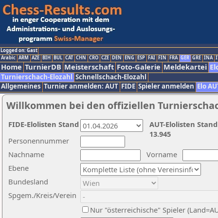
Logged on: Gast
Arabic
ARM
AZE
BIH
BUL
CAT
CHN
CRO
CZE
DEN
ENG
ESP
FAI
FIN
FRA
GER
GRE
INA
I
Home
TurnierDB
Meisterschaft
Foto-Galerie
Meldekartei
El
Turnierschach-Elozahl
Schnellschach-Elozahl
Allgemeines
Turnier anmelden: AUT
FIDE
Spieler anmelden
Elo AU
Willkommen bei den offiziellen Turnierscha
FIDE-Elolisten Stand
AUT-Elolisten Stand
13.945
Personennummer
Nachname
Vorname
Ebene
Bundesland
Spgem./Kreis/Verein
Nur "österreichische" Spieler (Land=A