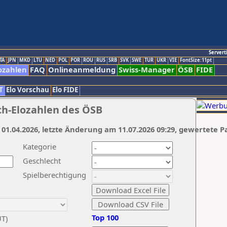
Servert
TA
JPN
MKD
LTU
NED
POL
POR
ROU
RUS
SRB
SVK
SWE
TUR
UKR
VIE
FontSize:11pt
ozahlen
FAQ
Onlineanmeldung
Swiss-Manager
ÖSB
FIDE
T
Elo Vorschau
Elo FIDE
ch-Elozahlen des ÖSB
 01.04.2026, letzte Änderung am 11.07.2026 09:29, gewertete P
Kategorie
Geschlecht
Spielberechtigung
Top 100
UT)