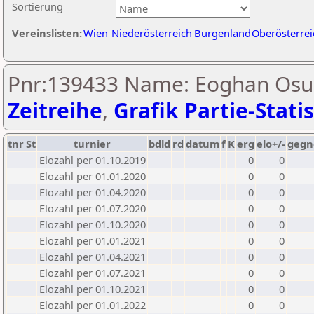
Sortierung
Vereinslisten:
Wien
Niederösterreich
Burgenland
Oberösterrei
Pnr:139433 Name: Eoghan Osui
Zeitreihe
,
Grafik Partie-Statis
tnr
St
turnier
bdld
rd
datum
f
K
erg
elo+/-
gegn
Elozahl per 01.10.2019
0
0
Elozahl per 01.01.2020
0
0
Elozahl per 01.04.2020
0
0
Elozahl per 01.07.2020
0
0
Elozahl per 01.10.2020
0
0
Elozahl per 01.01.2021
0
0
Elozahl per 01.04.2021
0
0
Elozahl per 01.07.2021
0
0
Elozahl per 01.10.2021
0
0
Elozahl per 01.01.2022
0
0