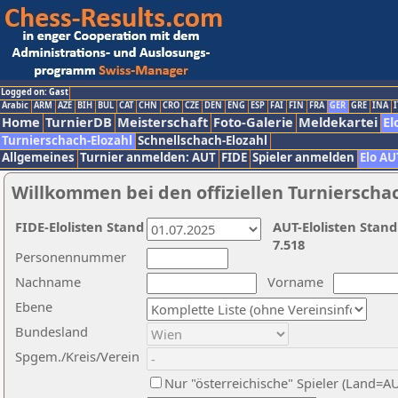
Logged on: Gast
Arabic
ARM
AZE
BIH
BUL
CAT
CHN
CRO
CZE
DEN
ENG
ESP
FAI
FIN
FRA
GER
GRE
INA
I
Home
TurnierDB
Meisterschaft
Foto-Galerie
Meldekartei
El
Turnierschach-Elozahl
Schnellschach-Elozahl
Allgemeines
Turnier anmelden: AUT
FIDE
Spieler anmelden
Elo AU
Willkommen bei den offiziellen Turnierscha
FIDE-Elolisten Stand
AUT-Elolisten Stand
7.518
Personennummer
Nachname
Vorname
Ebene
Bundesland
Spgem./Kreis/Verein
Nur "österreichische" Spieler (Land=A