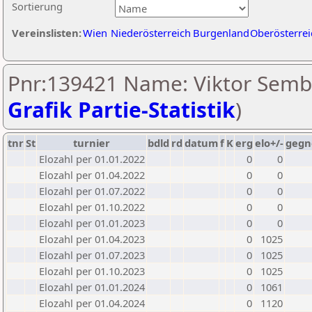
Sortierung
Vereinslisten:
Wien
Niederösterreich
Burgenland
Oberösterrei
Pnr:139421 Name: Viktor Sembo
Grafik Partie-Statistik
)
tnr
St
turnier
bdld
rd
datum
f
K
erg
elo+/-
gegn
Elozahl per 01.01.2022
0
0
Elozahl per 01.04.2022
0
0
Elozahl per 01.07.2022
0
0
Elozahl per 01.10.2022
0
0
Elozahl per 01.01.2023
0
0
Elozahl per 01.04.2023
0
1025
Elozahl per 01.07.2023
0
1025
Elozahl per 01.10.2023
0
1025
Elozahl per 01.01.2024
0
1061
Elozahl per 01.04.2024
0
1120