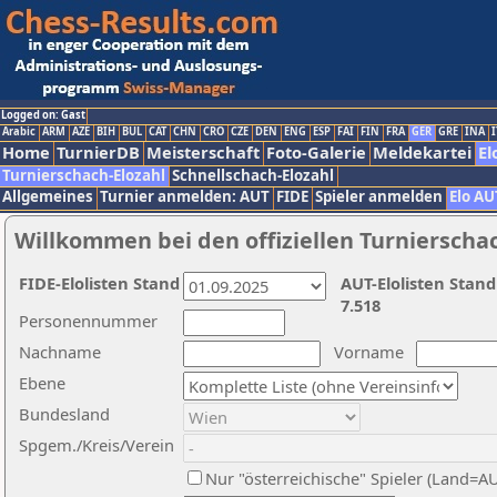
Logged on: Gast
Arabic
ARM
AZE
BIH
BUL
CAT
CHN
CRO
CZE
DEN
ENG
ESP
FAI
FIN
FRA
GER
GRE
INA
I
Home
TurnierDB
Meisterschaft
Foto-Galerie
Meldekartei
El
Turnierschach-Elozahl
Schnellschach-Elozahl
Allgemeines
Turnier anmelden: AUT
FIDE
Spieler anmelden
Elo AU
Willkommen bei den offiziellen Turnierscha
FIDE-Elolisten Stand
AUT-Elolisten Stand
7.518
Personennummer
Nachname
Vorname
Ebene
Bundesland
Spgem./Kreis/Verein
Nur "österreichische" Spieler (Land=A