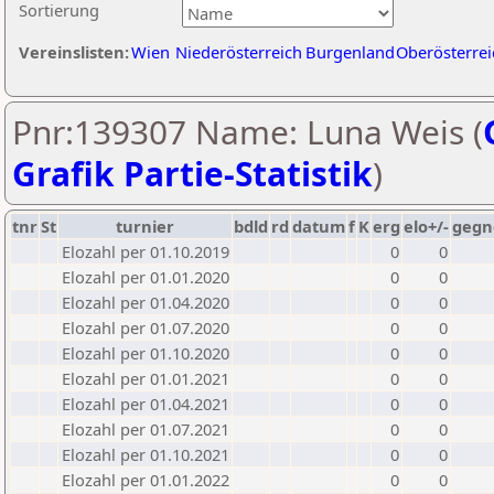
Sortierung
Vereinslisten:
Wien
Niederösterreich
Burgenland
Oberösterrei
Pnr:139307 Name: Luna Weis (
Grafik Partie-Statistik
)
tnr
St
turnier
bdld
rd
datum
f
K
erg
elo+/-
gegn
Elozahl per 01.10.2019
0
0
Elozahl per 01.01.2020
0
0
Elozahl per 01.04.2020
0
0
Elozahl per 01.07.2020
0
0
Elozahl per 01.10.2020
0
0
Elozahl per 01.01.2021
0
0
Elozahl per 01.04.2021
0
0
Elozahl per 01.07.2021
0
0
Elozahl per 01.10.2021
0
0
Elozahl per 01.01.2022
0
0