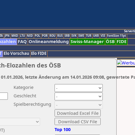
Servert
TA
JPN
MKD
LTU
NED
POL
POR
ROU
RUS
SRB
SVK
SWE
TUR
UKR
VIE
FontSize:11pt
ozahlen
FAQ
Onlineanmeldung
Swiss-Manager
ÖSB
FIDE
T
Elo Vorschau
Elo FIDE
ch-Elozahlen des ÖSB
 01.01.2026, letzte Änderung am 14.01.2026 09:08, gewertete P
Kategorie
Geschlecht
Spielberechtigung
Top 100
UT)