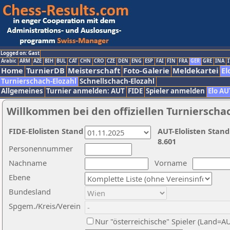
Logged on: Gast
Arabic
ARM
AZE
BIH
BUL
CAT
CHN
CRO
CZE
DEN
ENG
ESP
FAI
FIN
FRA
GER
GRE
INA
I
Home
TurnierDB
Meisterschaft
Foto-Galerie
Meldekartei
El
Turnierschach-Elozahl
Schnellschach-Elozahl
Allgemeines
Turnier anmelden: AUT
FIDE
Spieler anmelden
Elo AU
Willkommen bei den offiziellen Turnierscha
FIDE-Elolisten Stand
AUT-Elolisten Stand
8.601
Personennummer
Nachname
Vorname
Ebene
Bundesland
Spgem./Kreis/Verein
Nur "österreichische" Spieler (Land=A