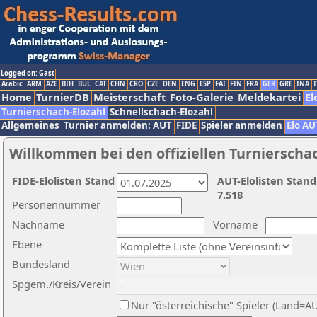
Logged on: Gast
Arabic
ARM
AZE
BIH
BUL
CAT
CHN
CRO
CZE
DEN
ENG
ESP
FAI
FIN
FRA
GER
GRE
INA
I
Home
TurnierDB
Meisterschaft
Foto-Galerie
Meldekartei
El
Turnierschach-Elozahl
Schnellschach-Elozahl
Allgemeines
Turnier anmelden: AUT
FIDE
Spieler anmelden
Elo AU
Willkommen bei den offiziellen Turnierscha
FIDE-Elolisten Stand
AUT-Elolisten Stand
7.518
Personennummer
Nachname
Vorname
Ebene
Bundesland
Spgem./Kreis/Verein
Nur "österreichische" Spieler (Land=A