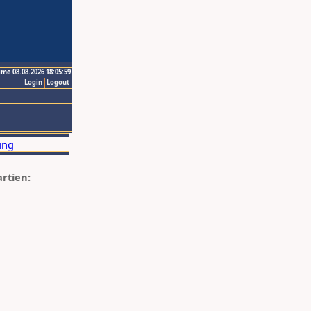
ime 08.08.2026 18:05:59
Login
Logout
artien: