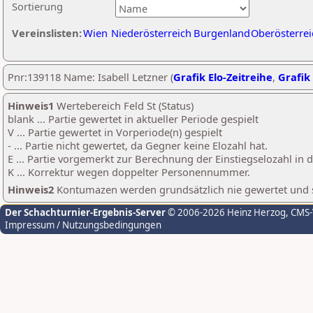
Sortierung
Vereinslisten:
Wien
Niederösterreich
Burgenland
Oberösterrei
Pnr:139118 Name: Isabell Letzner (
Grafik Elo-Zeitreihe
,
Grafik 
Hinweis1
Wertebereich Feld St (Status)
blank ... Partie gewertet in aktueller Periode gespielt
V ... Partie gewertet in Vorperiode(n) gespielt
- ... Partie nicht gewertet, da Gegner keine Elozahl hat.
E ... Partie vorgemerkt zur Berechnung der Einstiegselozahl in
K ... Korrektur wegen doppelter Personennummer.
Hinweis2
Kontumazen werden grundsätzlich nie gewertet und sin
Der Schachturnier-Ergebnis-Server
© 2006-2026 Heinz Herzog
, CMS
Impressum / Nutzungsbedingungen