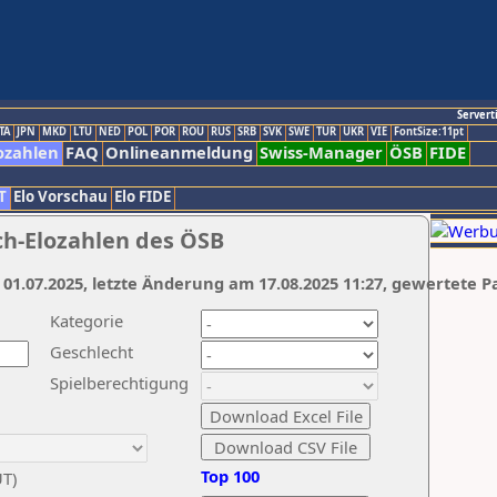
Servert
TA
JPN
MKD
LTU
NED
POL
POR
ROU
RUS
SRB
SVK
SWE
TUR
UKR
VIE
FontSize:11pt
ozahlen
FAQ
Onlineanmeldung
Swiss-Manager
ÖSB
FIDE
T
Elo Vorschau
Elo FIDE
ch-Elozahlen des ÖSB
 01.07.2025, letzte Änderung am 17.08.2025 11:27, gewertete P
Kategorie
Geschlecht
Spielberechtigung
Top 100
UT)