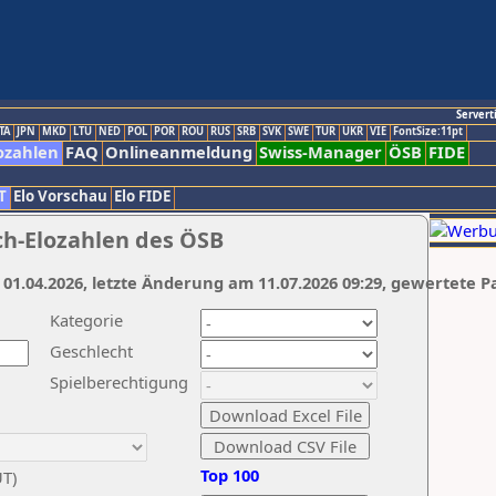
Servert
TA
JPN
MKD
LTU
NED
POL
POR
ROU
RUS
SRB
SVK
SWE
TUR
UKR
VIE
FontSize:11pt
ozahlen
FAQ
Onlineanmeldung
Swiss-Manager
ÖSB
FIDE
T
Elo Vorschau
Elo FIDE
ch-Elozahlen des ÖSB
 01.04.2026, letzte Änderung am 11.07.2026 09:29, gewertete P
Kategorie
Geschlecht
Spielberechtigung
Top 100
UT)