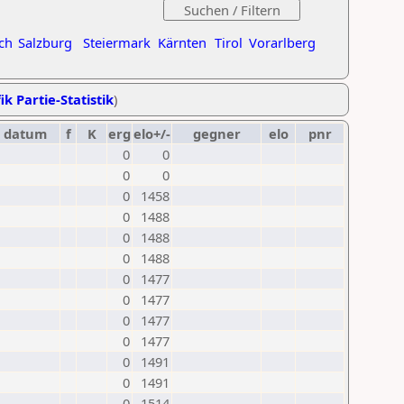
ch
Salzburg
Steiermark
Kärnten
Tirol
Vorarlberg
ik Partie-Statistik
)
datum
f
K
erg
elo+/-
gegner
elo
pnr
0
0
0
0
0
1458
0
1488
0
1488
0
1488
0
1477
0
1477
0
1477
0
1477
0
1491
0
1491
0
1514