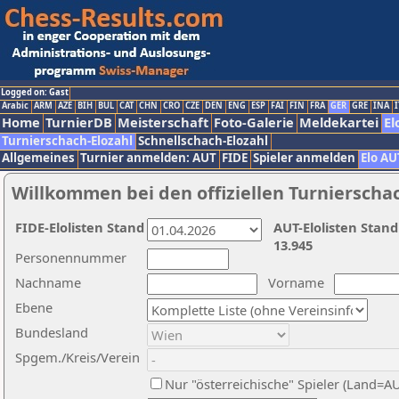
Logged on: Gast
Arabic
ARM
AZE
BIH
BUL
CAT
CHN
CRO
CZE
DEN
ENG
ESP
FAI
FIN
FRA
GER
GRE
INA
I
Home
TurnierDB
Meisterschaft
Foto-Galerie
Meldekartei
El
Turnierschach-Elozahl
Schnellschach-Elozahl
Allgemeines
Turnier anmelden: AUT
FIDE
Spieler anmelden
Elo AU
Willkommen bei den offiziellen Turnierscha
FIDE-Elolisten Stand
AUT-Elolisten Stand
13.945
Personennummer
Nachname
Vorname
Ebene
Bundesland
Spgem./Kreis/Verein
Nur "österreichische" Spieler (Land=A