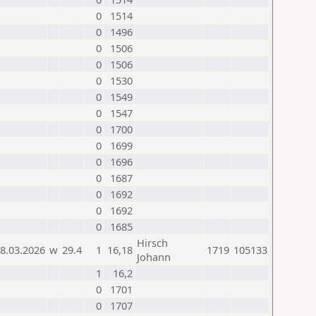
0
1514
0
1496
0
1506
0
1506
0
1530
0
1549
0
1547
0
1700
0
1699
0
1696
0
1687
0
1692
0
1692
0
1685
Hirsch
8.03.2026
w
29.4
1
16,18
1719
105133
Johann
1
16,2
0
1701
0
1707