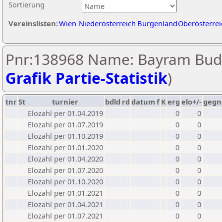
Sortierung
Vereinslisten:
Wien
Niederösterreich
Burgenland
Oberösterrei
Pnr:138968 Name: Bayram Bud
Grafik Partie-Statistik
)
tnr
St
turnier
bdld
rd
datum
f
K
erg
elo+/-
gegn
Elozahl per 01.04.2019
0
0
Elozahl per 01.07.2019
0
0
Elozahl per 01.10.2019
0
0
Elozahl per 01.01.2020
0
0
Elozahl per 01.04.2020
0
0
Elozahl per 01.07.2020
0
0
Elozahl per 01.10.2020
0
0
Elozahl per 01.01.2021
0
0
Elozahl per 01.04.2021
0
0
Elozahl per 01.07.2021
0
0