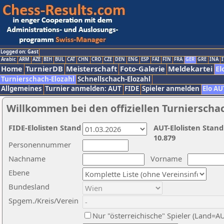
Logged on: Gast
Arabic
ARM
AZE
BIH
BUL
CAT
CHN
CRO
CZE
DEN
ENG
ESP
FAI
FIN
FRA
GER
GRE
INA
I
Home
TurnierDB
Meisterschaft
Foto-Galerie
Meldekartei
El
Turnierschach-Elozahl
Schnellschach-Elozahl
Allgemeines
Turnier anmelden: AUT
FIDE
Spieler anmelden
Elo AU
Willkommen bei den offiziellen Turnierscha
FIDE-Elolisten Stand
AUT-Elolisten Stand
10.879
Personennummer
Nachname
Vorname
Ebene
Bundesland
Spgem./Kreis/Verein
Nur "österreichische" Spieler (Land=A