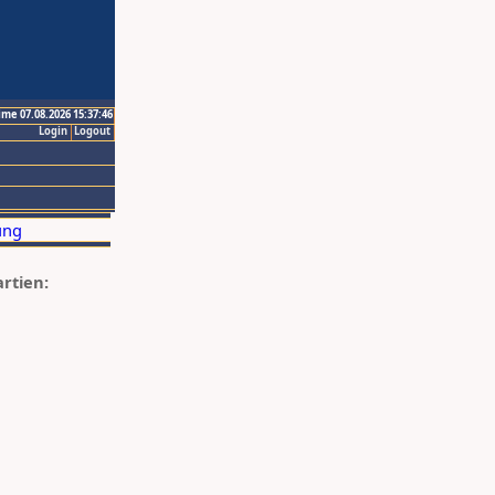
ime 07.08.2026 15:37:46
Login
Logout
artien: