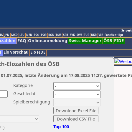
Servert
TA
JPN
MKD
LTU
NED
POL
POR
ROU
RUS
SRB
SVK
SWE
TUR
UKR
VIE
FontSize:11pt
ozahlen
FAQ
Onlineanmeldung
Swiss-Manager
ÖSB
FIDE
T
Elo Vorschau
Elo FIDE
ch-Elozahlen des ÖSB
 01.07.2025, letzte Änderung am 17.08.2025 11:27, gewertete P
Kategorie
Geschlecht
Spielberechtigung
Top 100
UT)