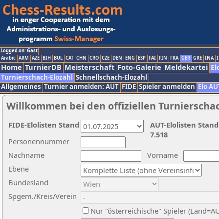
Logged on: Gast
Arabic
ARM
AZE
BIH
BUL
CAT
CHN
CRO
CZE
DEN
ENG
ESP
FAI
FIN
FRA
GER
GRE
INA
I
Home
TurnierDB
Meisterschaft
Foto-Galerie
Meldekartei
El
Turnierschach-Elozahl
Schnellschach-Elozahl
Allgemeines
Turnier anmelden: AUT
FIDE
Spieler anmelden
Elo AU
Willkommen bei den offiziellen Turnierscha
FIDE-Elolisten Stand
AUT-Elolisten Stand
7.518
Personennummer
Nachname
Vorname
Ebene
Bundesland
Spgem./Kreis/Verein
Nur "österreichische" Spieler (Land=A