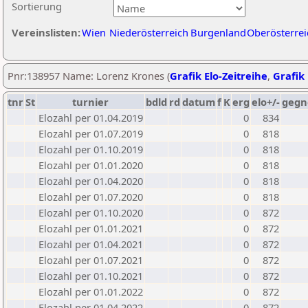
Sortierung
Vereinslisten:
Wien
Niederösterreich
Burgenland
Oberösterrei
Pnr:138957 Name: Lorenz Krones (
Grafik Elo-Zeitreihe
,
Grafik 
tnr
St
turnier
bdld
rd
datum
f
K
erg
elo+/-
gegn
Elozahl per 01.04.2019
0
834
Elozahl per 01.07.2019
0
818
Elozahl per 01.10.2019
0
818
Elozahl per 01.01.2020
0
818
Elozahl per 01.04.2020
0
818
Elozahl per 01.07.2020
0
818
Elozahl per 01.10.2020
0
872
Elozahl per 01.01.2021
0
872
Elozahl per 01.04.2021
0
872
Elozahl per 01.07.2021
0
872
Elozahl per 01.10.2021
0
872
Elozahl per 01.01.2022
0
872
Elozahl per 01.04.2022
0
872